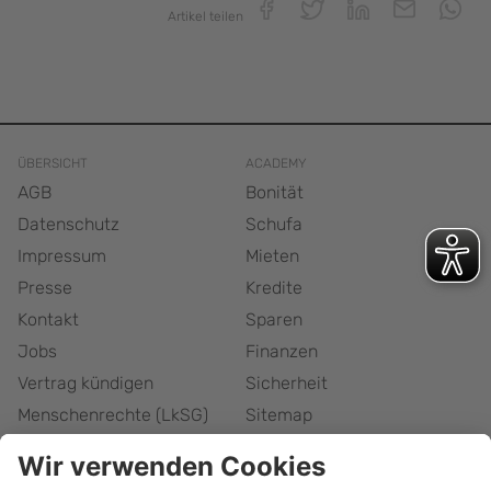
Artikel teilen
ÜBERSICHT
ACADEMY
AGB
Bonität
Datenschutz
Schufa
Impressum
Mieten
Presse
Kredite
Kontakt
Sparen
Jobs
Finanzen
Vertrag kündigen
Sicherheit
Menschenrechte (LkSG)
Sitemap
Responsible Disclosure
Barrierefreiheitserklärung