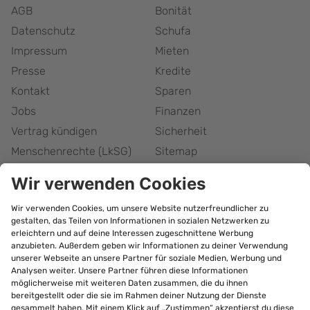
AGB
Bonität
Datenschutz
Schufa
Impressum
Mieten
Presse
Kredite
Kontakt
Sparen
Jobs
Finanzen
Vertrag kündigen
Sicherheit
Menschenrechte (LkSG)
Sitemap
Responsible Disclosure
Barrierefreiheitserklärung
Cookie-Einstellungen
bonify Abonnement
kündigen
©
2026
Forteil GmbH