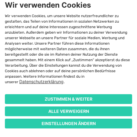
beendet werden?
Meistens können Versicherungsverträge mit einer
Frist
von drei Monaten zum Ende der Laufzeit
beendet
werden. Wenn du nicht kündigst, dann verlängert sich
der Vertrag automatisch um ein Jahr, in den meisten
Fällen. Einige kennen das sicher aus anderen Bereichen,
zum Beispiel dem Mobilfunk. Dann kann der Vertrag
jährlich, mit dieser Dreimonatsfrist gekündigt werden.
Im
Schadenfall
oder bei
Beitragserhöhung
kannst du auch
kündigen.
Fazit zur privaten Haftpflichtversicherung
Diese Versicherung ist ein absolutes Muss für jeden. Oft
bist du mit nur 50 € jährlich schon dabei, und kannst
dich mit einer Versicherungssumme von 50 Millionen