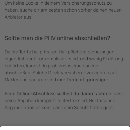
Um keine Lücke in deinem Versicherungsschutz zu
haben, suche dir am besten schon vorher deinen neuen
Anbieter aus.
Sollte man die PHV online abschließen?
Da die Tarife bei privaten Haftpflichtversicherungen
eigentlich recht unkompliziert sind, und wenig Erklärung
bedürfen, kannst du problemlos einen online
abschließen. Solche Direktversicherer verzichten auf
Makler und dadurch sind ihre
Tarife oft günstiger
.
Beim
Online-Abschluss solltest du darauf achten
, dass
deine Angaben komplett fehlerfrei sind. Bei falschen
Angaben kann es sein, dass dein Schutz flöten geht.
PHV-Kündigung: Wie kann der Vertrag