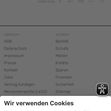
Artikel teilen
ÜBERSICHT
ACADEMY
AGB
Bonität
Datenschutz
Schufa
Impressum
Mieten
Presse
Kredite
Kontakt
Sparen
Jobs
Finanzen
Vertrag kündigen
Sicherheit
Menschenrechte (LkSG)
Sitemap
Responsible Disclosure
Barrierefreiheitserklärung