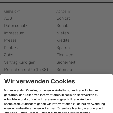
ÜBERSICHT
ACADEMY
AGB
Bonität
Datenschutz
Schufa
Impressum
Mieten
Presse
Kredite
Kontakt
Sparen
Jobs
Finanzen
Vertrag kündigen
Sicherheit
Menschenrechte (LkSG)
Sitemap
Responsible Disclosure
Barrierefreiheitserklärung
Cookie-Einstellungen
bonify Abonnement
kündigen