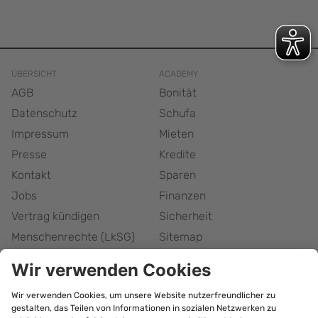
ÜBERSICHT
ACADEMY
AGB
Bonität
Datenschutz
Schufa
Impressum
Mieten
Presse
Kredite
Kontakt
Sparen
Jobs
Finanzen
Vertrag kündigen
Sicherheit
Menschenrechte (LkSG)
Sitemap
Responsible Disclosure
Barrierefreiheitserklärung
Cookie-Einstellungen