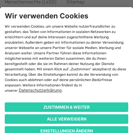
Menschenrechte (LkSG)
Sitemap
Responsible Disclosure
Barrierefreiheitserklärung
Cookie-Einstellungen
bonify Abonnement
kündigen
©
2026
Forteil GmbH
Alle Rechte vorbehalten