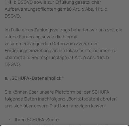
1 lit. b DSGVO sowie zur Erfüllung gesetzlicher
Aufbewahrungspflichten gemäß Art. 6 Abs. 1 lit. c
DSGVO.
Im Falle eines Zahlungsverzugs behalten wir uns vor, die
offene Forderung sowie die hiermit
zusammenhängenden Daten zum Zweck der
Forderungseinziehung an ein Inkassounternehmen zu
übermitteln. Rechtsgrundlage ist Art. 6 Abs. 1 lit. b
DSGVO.
e. „SCHUFA-Dateneinblick“
Sie können über unsere Plattform bei der SCHUFA
folgende Daten (nachfolgend „Bonitätsdaten) abrufen
und sich über unsere Plattform anzeigen lassen:
Ihren SCHUFA-Score,
die bei der SCHUFA gespeicherten persönlichen