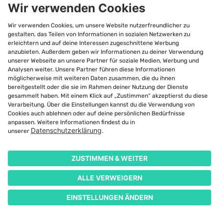
Daten (Personenstammdaten), welche einen
Auszug der bei SCHUFA gespeicherten Daten
enthalten (Vorname, Name, Geburtsdatum,
SCHUFA-Datensatznummer, Adresse),
etwaige Negativeinträge und hierzu bei der SCHUFA
gespeicherte Details,
etwaige bei der SCHUFA gespeicherte
Informationen über Verträge wie z.B. Girokonten,
Kreditkarten und Kredite (Vertragsdaten) sowie
Anfragen bei der SCHUFA (z. B. über Kredite und
Identitätsanfragen).
Nach erfolgreicher Identifizierung (s. oben unter
Abschnitt c.iv.) erhalten wir von der SCHUFA eine von ihr
generierte Datensatznummer, die einen Bezug zu Ihnen
aufweist, sowie Ihre vorstehend genannten
Bonitätsdaten. Diese Daten verarbeiten wir, um sie Ihnen
zu Ihrer Information bereitzustellen, Ihre Bonität zu
vergleichen und Ihnen Empfehlungen zur