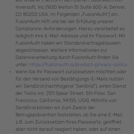
Inversoft, Inc (1630 Welton St Suite 600-A, Denver,
CO 80202 USA, im Folgenden „FusionAuth“) ein.
FusionAuth hilft uns bei der Erfüllung unserer
Compliance-Anforderungen. Hierzu verarbeitet es
lediglich Ihre E-Mail-Adresse und Ihr Passwort. Mit
FusionAuth haben wir Standardvertragsklauseln
abgeschlossen. Weitere Informationen zur
Datenverarbeitung durch FusionAuth finden Sie
unter:
https://fusionauth.io/product-privacy-policy
.
Wenn Sie Ihr Passwort zurücksetzen möchten oder
für den Versand von Bestätigungs-E-Mails nutzen
wir SendGrid (nachfolgend “SenGrid”), einen Dienst
der Twilio Inc. (101 Spear Street, 5th Floor, San
Francisco, California, 94105, USA). Mithilfe von
SendGrid können wir zum Zweck der
Betrugsprävention feststellen, ob Sie eine E-Mail,
z.B. zum Zurücksetzen Ihres Passworts, geöffnet,
aber nicht darauf reagiert haben, oder auf einen