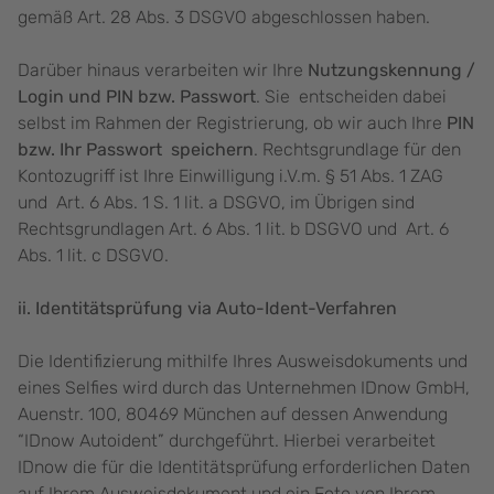
gemäß Art. 28 Abs. 3 DSGVO abgeschlossen haben.
Darüber hinaus verarbeiten wir Ihre
Nutzungskennung /
Login und PIN bzw. Passwort
. Sie entscheiden dabei
selbst im Rahmen der Registrierung, ob wir auch Ihre
PIN
bzw. Ihr Passwort speichern
. Rechtsgrundlage für den
Kontozugriff ist Ihre Einwilligung i.V.m. § 51 Abs. 1 ZAG
und Art. 6 Abs. 1 S. 1 lit. a DSGVO, im Übrigen sind
Rechtsgrundlagen Art. 6 Abs. 1 lit. b DSGVO und Art. 6
Abs. 1 lit. c DSGVO.
ii. Identitätsprüfung via Auto-Ident-Verfahren
Die Identifizierung mithilfe Ihres Ausweisdokuments und
eines Selfies wird durch das Unternehmen IDnow GmbH,
Auenstr. 100, 80469 München auf dessen Anwendung
“IDnow Autoident” durchgeführt. Hierbei verarbeitet
IDnow die für die Identitätsprüfung erforderlichen Daten
auf Ihrem Ausweisdokument und ein Foto von Ihrem