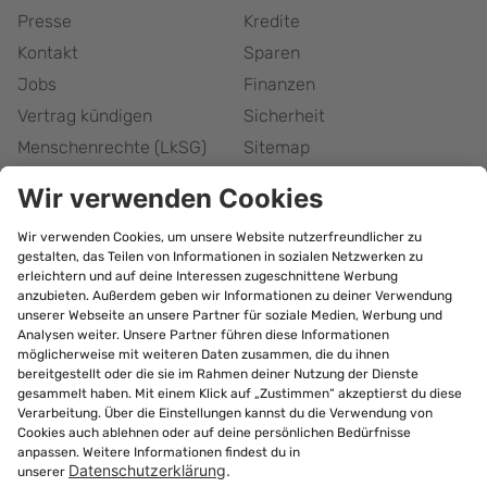
Presse
Kredite
Kontakt
Sparen
Jobs
Finanzen
Vertrag kündigen
Sicherheit
Menschenrechte (LkSG)
Sitemap
Responsible Disclosure
Barrierefreiheitserklärung
Cookie-Einstellungen
bonify Abonnement
kündigen
©
2026
Forteil GmbH
Alle Rechte vorbehalten