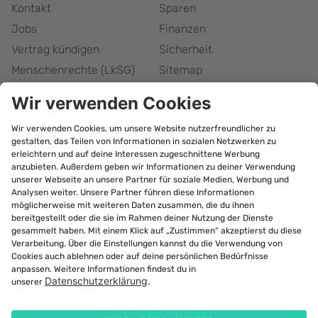
Kontakt
Sparen
Jobs
Finanzen
Vertrag kündigen
Sicherheit
Menschenrechte (LkSG)
Sitemap
Responsible Disclosure
Barrierefreiheitserklärung
Cookie-Einstellungen
bonify Abonnement
kündigen
©
2026
Forteil GmbH
Alle Rechte vorbehalten