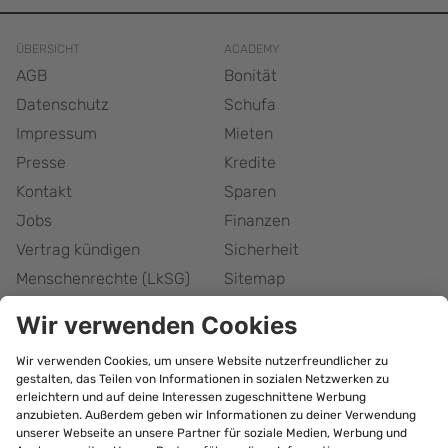
ÜBERSICHT
ACADEMY
AGB
Bonität
Datenschutz
Schufa
Impressum
Mieten
Presse
Kredite
Kontakt
Sparen
Jobs
Finanzen
Vertrag kündigen
Sicherheit
Menschenrechte (LkSG)
Sitemap
Responsible Disclosure
Barrierefreiheitserklärung
Cookie-Einstellungen
bonify Abonnement
kündigen