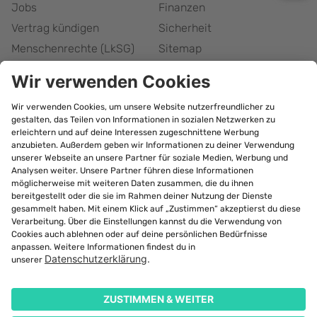
Jobs
Finanzen
Vertrag kündigen
Sicherheit
Menschenrechte (LkSG)
Sitemap
Responsible Disclosure
Barrierefreiheitserklärung
Cookie-Einstellungen
bonify Abonnement
kündigen
©
2026
Forteil GmbH
Alle Rechte vorbehalten