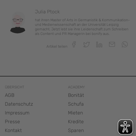
Julia Ptock
hat ihren Master of Arts in Germanistik & Kommunikation-
und Medienwissenschaft an der Universität Leipzig
gemacht. Jetzt lebt sie ihre Leidenschaft zum Schreiben
als Content und PR Managerin bei bonify aus.
Artikel teilen
ÜBERSICHT
ACADEMY
AGB
Bonität
Datenschutz
Schufa
Impressum
Mieten
Presse
Kredite
Kontakt
Sparen