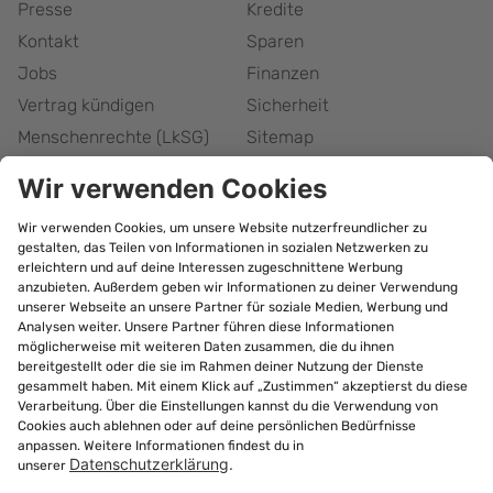
Presse
Kredite
Kontakt
Sparen
Jobs
Finanzen
Vertrag kündigen
Sicherheit
Menschenrechte (LkSG)
Sitemap
Responsible Disclosure
Barrierefreiheitserklärung
Cookie-Einstellungen
bonify Abonnement
kündigen
©
2026
Forteil GmbH
Alle Rechte vorbehalten