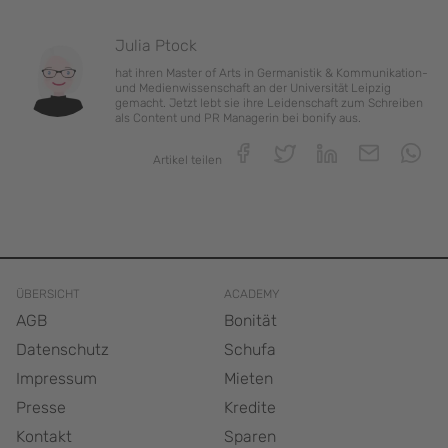
Was sind SCHUFA-Einträge
Der SCHUFA-Score und seine Bedeutung
Wie und wann du SCHUFA-Einträge löschen
Julia Ptock
Die SCHUFA-Score-Tabellen und ihre Bedeutung
lassen kannst
hat ihren Master of Arts in Germanistik & Kommunikation-
Wie wird der Scorewert berechnet und was drückt
und Medienwissenschaft an der Universität Leipzig
er aus?
gemacht. Jetzt lebt sie ihre Leidenschaft zum Schreiben
als Content und PR Managerin bei bonify aus.
Wie kann ich meine Bonität steigern und meinen
SCHUFA-Score verbessern?
Artikel teilen
ÜBERSICHT
ACADEMY
AGB
Bonität
Datenschutz
Schufa
Impressum
Mieten
Presse
Kredite
Kontakt
Sparen