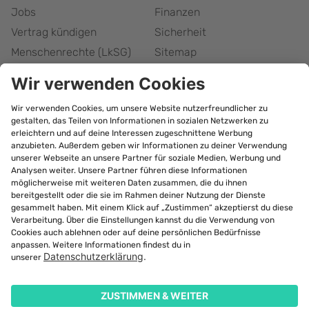
Jobs
Finanzen
Vertrag kündigen
Sicherheit
Menschenrechte (LkSG)
Sitemap
Responsible Disclosure
Barrierefreiheitserklärung
Cookie-Einstellungen
bonify Abonnement
kündigen
©
2026
Forteil GmbH
Alle Rechte vorbehalten